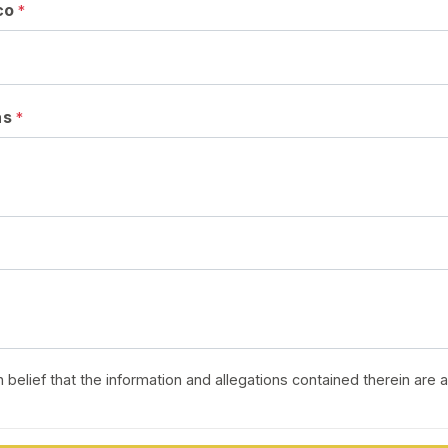
ico
*
as
*
h belief that the information and allegations contained therein are