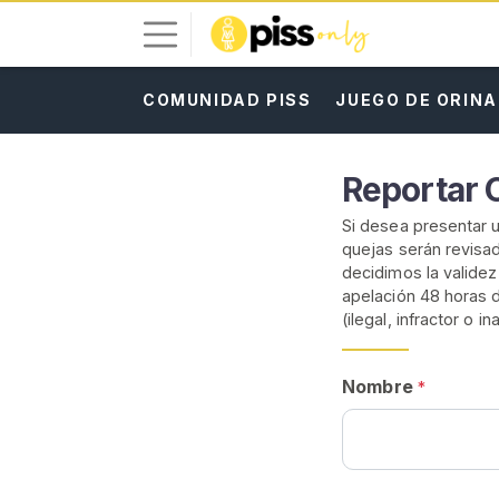
COMUNIDAD PISS
JUEGO DE ORINA
I
n
i
Reportar 
c
i
Si desea presentar u
a
quejas serán revisa
r
decidimos la valide
S
apelación 48 horas d
(ilegal, infractor o 
e
s
i
Nombre
*
ó
n
R
E