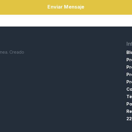
Enviar Mensaje
In
línea. Creado
Bl
Pr
Pr
Pr
Pr
Co
Té
Po
Re
22