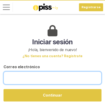
Registrarse
I
n
i
c
Iniciar sesión
i
¡Hola, bienvenido de nuevo!
a
¿No tienes una cuenta? Regístrate
r
S
Correo electrónico
e
s
i
ó
n
Continuar
R
E