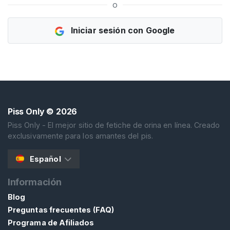
o
G
I
S
Iniciar sesión con Google
T
R
A
R
S
E
G
R
A
Piss Only
© 2026
T
Piss Only - El mejor sitio de fetiche de orina en línea. Creado
I
exclusivamente para los amantes del pis.
S
>
Español
Información
I
n
Blog
i
Preguntas frecuentes (FAQ)
c
Programa de Afiliados