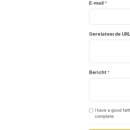
G
E-mail
*
I
S
T
R
E
R
Gerelateerde UR
E
N
>
H
Bericht
*
o
m
e
V
I have a good fait
e
complete.
r
k