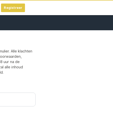
Registreer
lier. Alle klachten
voorwaarden,
48 uur na de
l alle inhoud
ld.