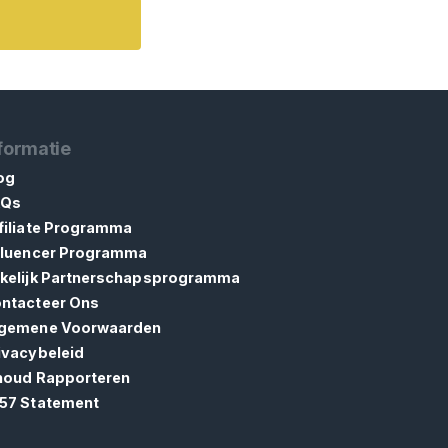
formatie
og
AQs
filiate Programma
fluencer Programma
kelijk Partnerschapsprogramma
ntacteer Ons
gemene Voorwaarden
ivacybeleid
houd Rapporteren
57 Statement