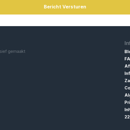
Bericht Versturen
In
lusief gemaakt
Bl
F
Af
In
Za
Co
Al
Pr
In
22