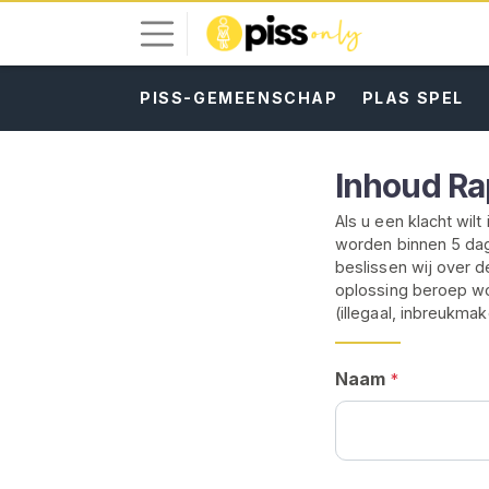
PISS-GEMEENSCHAP
PLAS SPEL
I
n
l
Inhoud Ra
o
g
Als u een klacht wil
g
worden binnen 5 da
e
beslissen wij over d
n
oplossing beroep wo
(illegaal, inbreukma
G
R
A
Naam
*
T
I
S
R
E