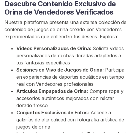
Descubre Contenido Exclusivo de
e
Orina de Vendedores Verificados
s
Nuestra plataforma presenta una extensa colección de
contenido de juegos de orina creado por Vendedores
C
experimentados que entienden tus deseos. Explora:
o
n
Videos Personalizados de Orina:
Solicita videos
t
personalizados de duchas doradas adaptados a
e
tus fantasías específicas
n
Sesiones en Vivo de Juegos de Orina:
Participa
i
en experiencias de deportes acuáticos en tiempo
d
real con Vendedores profesionales
o
Artículos Empapados de Orina:
Compra ropa y
D
accesorios auténticos mejorados con néctar
e
dorado fresco
O
Conjuntos Exclusivos de Fotos:
Accede a
r
galerías de alta calidad con fotografía artística de
i
juegos de orina
n