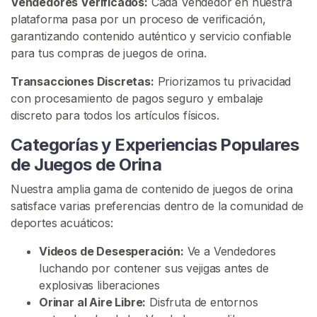
Vendedores Verificados:
Cada Vendedor en nuestra
g
plataforma pasa por un proceso de verificación,
o
garantizando contenido auténtico y servicio confiable
D
para tus compras de juegos de orina.
e
O
Transacciones Discretas:
Priorizamos tu privacidad
r
con procesamiento de pagos seguro y embalaje
i
discreto para todos los artículos físicos.
n
Categorías y Experiencias Populares
a
de Juegos de Orina
F
Nuestra amplia gama de contenido de juegos de orina
e
satisface varias preferencias dentro de la comunidad de
t
deportes acuáticos:
i
c
Videos de Desesperación:
Ve a Vendedores
h
luchando por contener sus vejigas antes de
e
explosivas liberaciones
D
Orinar al Aire Libre:
Disfruta de entornos
e