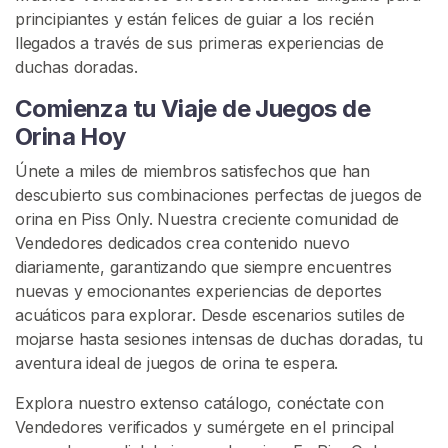
principiantes y están felices de guiar a los recién
llegados a través de sus primeras experiencias de
duchas doradas.
C
Comienza tu Viaje de Juegos de
o
Orina Hoy
n
t
Únete a miles de miembros satisfechos que han
a
descubierto sus combinaciones perfectas de juegos de
c
orina en Piss Only. Nuestra creciente comunidad de
t
Vendedores dedicados crea contenido nuevo
o
diariamente, garantizando que siempre encuentres
/
nuevas y emocionantes experiencias de deportes
S
acuáticos para explorar. Desde escenarios sutiles de
o
mojarse hasta sesiones intensas de duchas doradas, tu
p
aventura ideal de juegos de orina te espera.
o
r
Explora nuestro extenso catálogo, conéctate con
t
Vendedores verificados y sumérgete en el principal
e