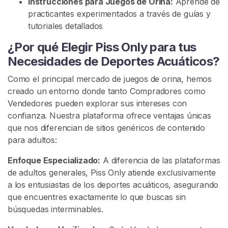
Instrucciones para Juegos de Orina:
Aprende de
a
practicantes experimentados a través de guías y
tutoriales detallados
C
o
¿Por qué Elegir Piss Only para tus
m
Necesidades de Deportes Acuáticos?
u
n
Como el principal mercado de juegos de orina, hemos
i
creado un entorno donde tanto Compradores como
d
Vendedores pueden explorar sus intereses con
a
confianza. Nuestra plataforma ofrece ventajas únicas
d
que nos diferencian de sitios genéricos de contenido
P
para adultos:
i
Enfoque Especializado:
A diferencia de las plataformas
s
de adultos generales, Piss Only atiende exclusivamente
s
a los entusiastas de los deportes acuáticos, asegurando
que encuentres exactamente lo que buscas sin
J
búsquedas interminables.
u
e