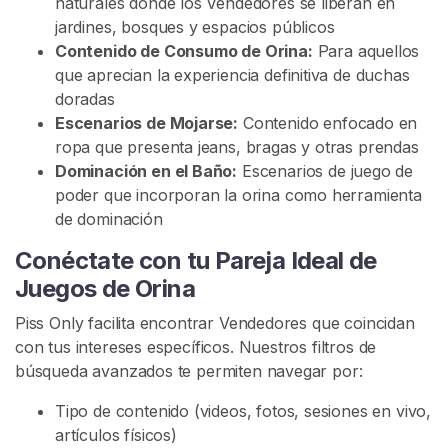
naturales donde los Vendedores se liberan en
O
jardines, bosques y espacios públicos
r
Contenido de Consumo de Orina:
Para aquellos
i
que aprecian la experiencia definitiva de duchas
n
doradas
a
Escenarios de Mojarse:
Contenido enfocado en
ropa que presenta jeans, bragas y otras prendas
D
Dominación en el Baño:
Escenarios de juego de
e
poder que incorporan la orina como herramienta
n
de dominación
e
g
Conéctate con tu Pareja Ideal de
a
Juegos de Orina
c
Piss Only facilita encontrar Vendedores que coincidan
i
con tus intereses específicos. Nuestros filtros de
ó
búsqueda avanzados te permiten navegar por:
n
D
Tipo de contenido (videos, fotos, sesiones en vivo,
e
artículos físicos)
A