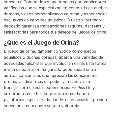
i
conecta a Compradores apasionados con Vendedores
o
verificados que se especializan en contenido de duchas
doradas, videos personalizados de orina y experiencias
exclusivas de deportes acuáticos. Nuestro mercado
E
dedicado garantiza transacciones seguras, discretas y
x
satisfactorias para todos tus deseos de juegos de orina.
p
l
¿Qué es el Juego de Orina?
o
El juego de orina, también conocido como juegos
r
acuáticos o duchas doradas, abarca una variedad de
a
actividades fetichistas que involucran orina. Esta forma
r
íntima de expresión ha ganado popularidad entre
V
adultos consentidos que aprecian las sensaciones
e
únicas, las dinámicas de poder y la naturaleza
n
transgresora de estas experiencias. En Piss Only,
d
celebramos este fetiche proporcionando una
e
plataforma especializada donde los entusiastas pueden
d
conectarse de manera segura y discreta.
o
r