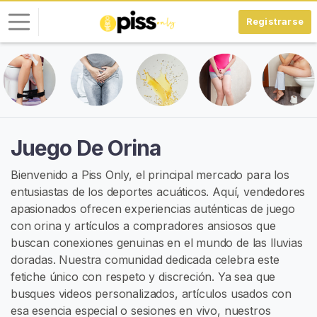
Registrarse
I
n
i
c
i
Juego De Orina
a
r
Bienvenido a Piss Only, el principal mercado para los
S
entusiastas de los deportes acuáticos. Aquí, vendedores
e
apasionados ofrecen experiencias auténticas de juego
s
con orina y artículos a compradores ansiosos que
i
buscan conexiones genuinas en el mundo de las lluvias
ó
doradas. Nuestra comunidad dedicada celebra este
n
fetiche único con respeto y discreción. Ya sea que
busques videos personalizados, artículos usados con
R
esa esencia especial o sesiones en vivo, nuestros
E