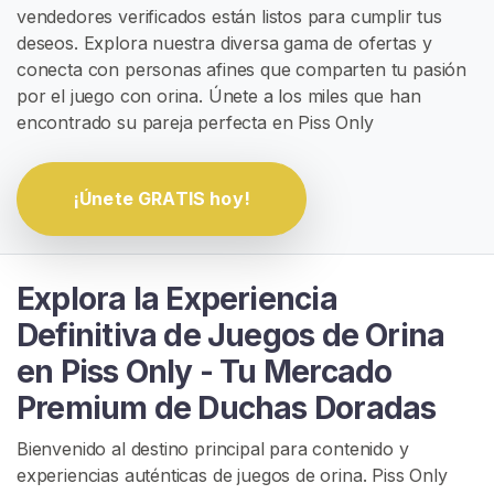
vendedores verificados están listos para cumplir tus
G
I
deseos. Explora nuestra diversa gama de ofertas y
S
conecta con personas afines que comparten tu pasión
T
por el juego con orina. Únete a los miles que han
R
A
encontrado su pareja perfecta en Piss Only
R
S
E
G
¡Únete GRATIS hoy!
R
A
T
I
Explora la Experiencia
S
>
Definitiva de Juegos de Orina
en Piss Only - Tu Mercado
I
Premium de Duchas Doradas
n
i
Bienvenido al destino principal para contenido y
c
experiencias auténticas de juegos de orina. Piss Only