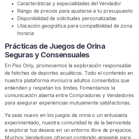
Características y especialidades del Vendedor
c
Rango de precios para ajustarse a tu presupuesto
c
Disponibilidad de solicitudes personalizadas
e
Ubicación geográfica para compatibilidad de zona
s
horaria
o
A
Prácticas de Juegos de Orina
l
Seguras y Consensuales
B
En Piss Only, promovemos la exploración responsable
a
de fetiches de deportes acuáticos. Todo el contenido en
ñ
nuestra plataforma involucra adultos consentidos que
o
entienden y respetan los límites. Fomentamos la
comunicación abierta entre Compradores y Vendedores
B
U
para asegurar experiencias mutuamente satisfactorias.
S
C
Ya seas nuevo en los juegos de orina o un entusiasta
A
experimentado, nuestra comunidad te da la bienvenida
R
a explorar tus deseos en un entorno libre de prejuicios.
Muchos Vendedores ofrecen contenido amigable para