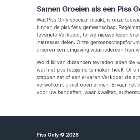
f
Samen Groeien als een Piss
e
t
Wat Piss Only speciaal maakt, is onze toewi
i
binnen de piss fetisj gemeenschap. Regelmat
s
favoriete Verkoper, terwijl nieuwe leden sne
j
interesses delen. Onze gemeenschapsforum
creëren een omgeving waar iedereen hun we
T
o
Word lid van duizenden tevreden leden die 
i
wat met piss fetisjisme te maken heeft. Of u 
l
stappen zet of een ervaren Verkoper die zij
e
verwelkomt u met open armen. Ervaar het ve
t
voor uw behoeften, waar kwaliteit, authenticite
w
e
i
g
e
Piss Only
© 2026
r