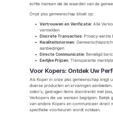
o
echte mensen die de waarden van de gemee
p
Onze piss gemeenschap bloeit op:
e
r
Vertrouwen en Verificatie
: Alle Verko
s
vermelden
B
Discrete Transacties
: Privacy-eerst
l
Kwaliteitsnormen
: Gemeenschapsricht
a
aanbiedingen
d
Directe Communicatie
: Beveiligd ber
e
Eerlijke Prijzen
: Transparante marktpl
r
Voor Kopers: Ontdek Uw Per
e
n
Als Koper in onze piss gemeenschap krijgt u
diverse producten en ervaringen aanbieden
P
video's, gedragen items doordrenkt met piss,
i
Verkopers die uw wensen begrijpen. Bekijk ge
s
van andere Kopers en communiceer direct 
s
specifieke voorkeuren wordt voldaan.