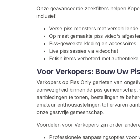
C
o
Onze geavanceerde zoekfilters helpen Koper
n
inclusief:
t
Verse piss monsters met verschillende 
e
Op maat gemaakte piss video's afgeste
n
Piss-geweekte kleding en accessoires
t
Live piss sessies via videochat
Fetish items verbeterd met authentieke 
P
i
Voor Verkopers: Bouw Uw Piss
s
s
Verkopers op Piss Only genieten van ongeë
-
aanwezigheid binnen de piss gemeenschap. On
g
aanbiedingen te tonen, bestellingen te behe
e
amateur enthousiastelingen tot ervaren aanb
m
onze gastvrije gemeenschap.
e
Voordelen voor Verkopers zijn onder andere
e
n
Professionele aanpassingsopties voor w