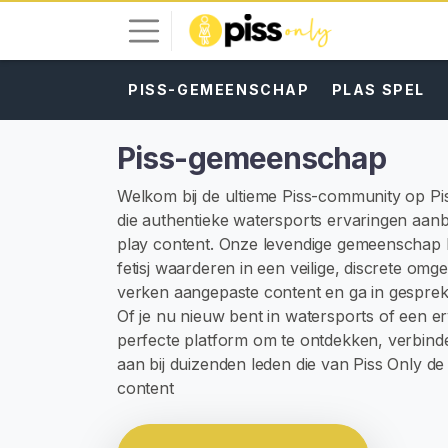
PISS-GEMEENSCHAP
PLAS SPEL
I
n
l
Piss-gemeenschap
o
g
Welkom bij de ultieme Piss-community op Pi
g
die authentieke watersports ervaringen aanb
e
play content. Onze levendige gemeenschap b
n
fetisj waarderen in een veilige, discrete omg
verken aangepaste content en ga in gesprek 
G
Of je nu nieuw bent in watersports of een e
R
perfecte platform om te ontdekken, verbinde
A
T
aan bij duizenden leden die van Piss Only 
I
content
S
R
E