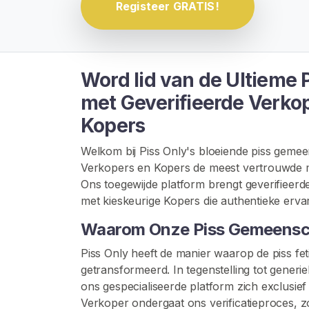
G
Registeer GRATIS!
I
S
T
R
E
Word lid van de Ultieme
R
E
met Geverifieerde Verko
N
>
Kopers
Welkom bij Piss Only's bloeiende piss geme
H
Verkopers en Kopers de meest vertrouwde ma
o
Ons toegewijde platform brengt geverifieer
m
met kieskeurige Kopers die authentieke ervar
e
Waarom Onze Piss Gemeensch
V
Piss Only heeft de manier waarop de piss fe
e
getransformeerd. In tegenstelling tot gener
r
ons gespecialiseerde platform zich exclusie
k
Verkoper ondergaat ons verificatieproces, 