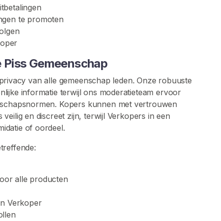
itbetalingen
ngen te promoten
volgen
koper
nze Piss Gemeenschap
 en privacy van alle gemeenschap leden. Onze robuuste
ijke informatie terwijl ons moderatieteam ervoor
eenschapsnormen. Kopers kunnen met vertrouwen
ilig en discreet zijn, terwijl Verkopers in een
datie of oordeel.
treffende:
voor alle producten
en Verkoper
ollen