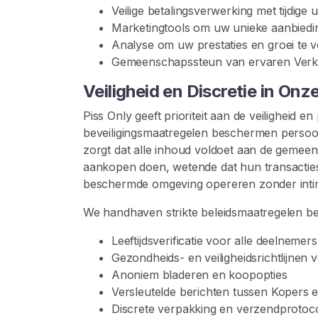
s
Veilige betalingsverwerking met tijdige u
c
Marketingtools om uw unieke aanbiedi
h
Analyse om uw prestaties en groei te 
a
Gemeenschapssteun van ervaren Ver
p
Veiligheid en Discretie in O
P
Piss Only geeft prioriteit aan de veiligheid
l
beveiligingsmaatregelen beschermen persoonl
a
zorgt dat alle inhoud voldoet aan de gem
s
aankopen doen, wetende dat hun transacties ve
S
beschermde omgeving opereren zonder intimi
p
e
We handhaven strikte beleidsmaatregelen be
l
Leeftijdsverificatie voor alle deelnemers
P
Gezondheids- en veiligheidsrichtlijnen 
l
Anoniem bladeren en koopopties
a
Versleutelde berichten tussen Kopers 
s
Discrete verpakking en verzendprotoc